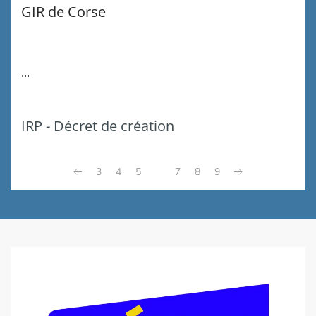
GIR de Corse
...
IRP - Décret de création
3
4
5
6
7
8
9