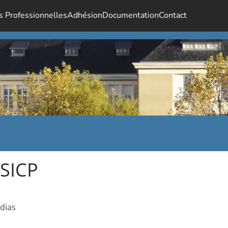
s Professionnelles
Adhésion
Documentation
Contact
 SICP
édias