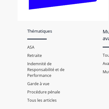
Thématiques
Mu
av
ASA
Tou
Retraite
Av
Indemnité de
Responsabilité et de
Mut
Performance
Garde à vue
Procédure pénale
Tous les articles