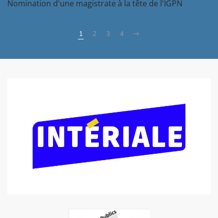
Nomination d'une magistrate à la tête de l'IGPN
1
2
3
4