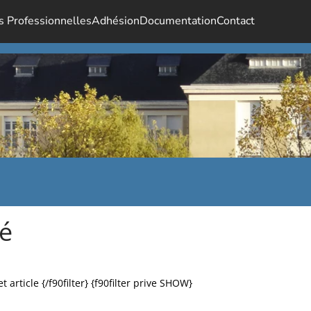
s Professionnelles
Adhésion
Documentation
Contact
té
article {/f90filter} {f90filter prive SHOW}