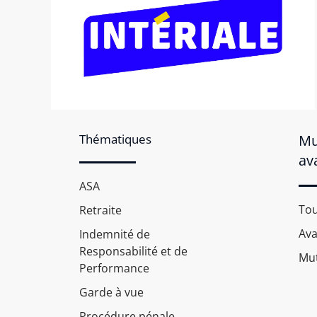
Thématiques
Mu
av
ASA
Tou
Retraite
Av
Indemnité de
Responsabilité et de
Mut
Performance
Garde à vue
Procédure pénale