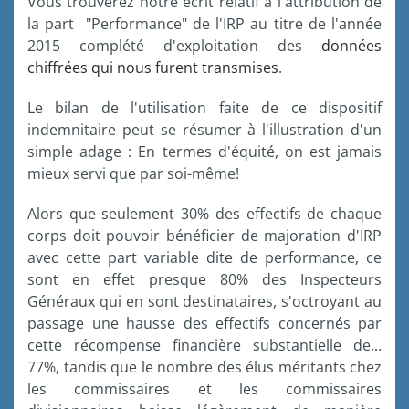
Vous
trouverez
notre
écrit
relatif
à
l'attribution
de
la part "Performance" de
l'IRP
au
titre
de
l'année
2015
complété
d'exploitation
des
données
chiffrées
qui
nous
furent
transmises
.
Le
bilan
de
l'utilisation
faite
de
ce
dispositif
indemnitaire
peut
se
résumer
à
l'illustration
d'un
simple adage :
En
termes
d'équité
, on
est
jamais
mieux
servi
que
par
soi-même
!
Alors
que
seulement
30% des
effectifs
de
chaque
corps
doit
pouvoir
bénéficier
de
majoration
d'IRP
avec
cette
part variable
dite
de performance,
ce
sont
en
effet
presque
80% des
Inspecteurs
Généraux
qui en
sont
destinataires
,
s'octroyant
au
passage
une
hausse
des
effectifs
concernés
par
cette
récompense
financière
substantielle
de...
77%
,
tandis
que
le
nombre
des
élus
méritants
chez
les
commissaires
et les
commissaires