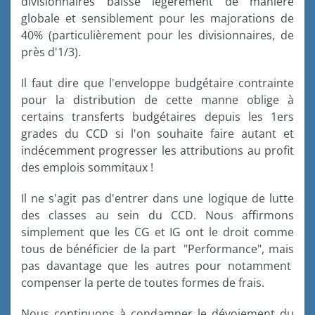
divisionnaires
baisse
légèrement
de
manière
globale
et
sensiblement
pour les
majorations
de
40% (
particulièrement
pour les
divisionnaires
, de
près
d'1
/3).
Il
faut
dire
que
l'enveloppe
budgétaire
contrainte
pour la distribution de
cette
manne
oblige
à
certains
transferts
budgétaires
depuis
les
1ers
grades du
CCD
si
l'on
souhaite
faire
autant
et
indécemment
progresser
les attributions au profit
des
emplois
sommitaux
!
Il ne
s'agit
pas
d'entrer
dans
une
logique
de
lutte
des classes au
sein
du
CCD
.
Nous
affirmons
simplement
que
les CG et
IG
ont
le
droit
comme
tous
de
bénéficier
de la part "Performance",
mais
pas
davantage
que
les
autres
pour
notamment
compenser
la
perte
de
toutes
formes
de
frais
.
Nous
continuons
à
condamner
le
dévoiement
du