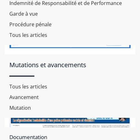
Indemnité de Responsabilité et de Performance
Garde à vue
Procédure pénale
Tous les articles
Mutations et avancements
Le DGPN face aux syndicats après les
Tous les articles
annonces du ministre
Avancement
Mutation
Documentation