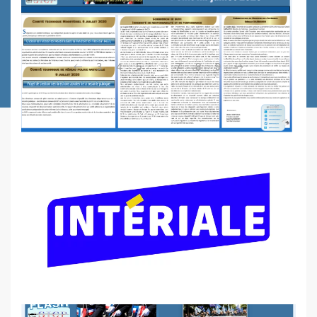
Visioconférence DGPN - 16 avril 2020
3
4
5
6
7
8
9
Audience du 12 juin 2020 - Ministre de
l'Intérieur