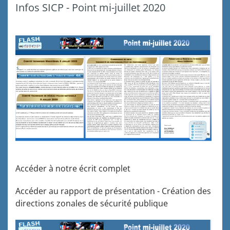
Infos SICP - Point mi-juillet 2020
Plus d'articles...
Infos - Semaine du 25 mai 2020
Visioconférence DGPN - 14 mai 2020
Visioconférence DGPN - 7 mai 2020
Comité Technique Ministériel - 30 avril 2020 - COVID-19
Accéder à notre écrit complet
Message de condoléances Décès du CD Rudy
Accéder au rapport de présentation - Création des
LEWANDOSKI
directions zonales de sécurité publique
Visioconférence DGPN - 23 avril 2020
Message de soutien