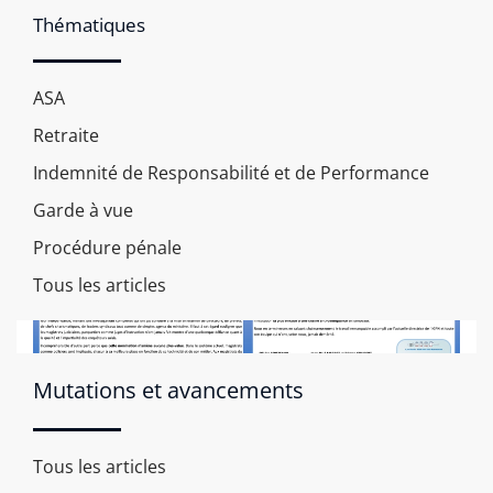
Nomination d'une magistrate à la tête de
Thématiques
l'IGPN
ASA
Retraite
Indemnité de Responsabilité et de Performance
Garde à vue
Procédure pénale
Tous les articles
Mutations et avancements
Accéder à notre écrit
Tous les articles